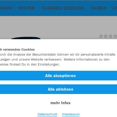
WEAR / WINTER
TASCHEN/ZUBEHÖR
DAMEN
E
JAK
ir verwenden Cookies
rch die Analyse der Besucherdaten können wir dir personalisierte Inhalte
mit Logo
zeigen und unsere Website verbessern. Weitere Informationen zu den
navy
okies findest Du in den Einstellungen.
Alle akzeptieren
Alle ablehnen
mehr Infos
Einzelau
Datenschutz
Impressum