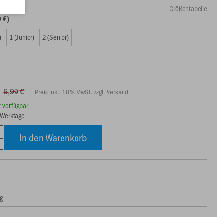
Größentabelle
0 €)
)
1 (Junior)
2 (Senior)
6,99 €
Preis inkl. 19% MwSt. zzgl. Versand
rt verfügbar
3 Werktage
In den Warenkorb
ng