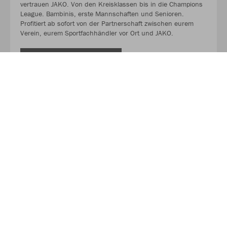
vertrauen JAKO. Von den Kreisklassen bis in die Champions
League. Bambinis, erste Mannschaften und Senioren.
Profitiert ab sofort von der Partnerschaft zwischen eurem
Verein, eurem Sportfachhändler vor Ort und JAKO.
MEHR LESEN
Über JAKO
Aus der Garage zum führenden Teamsport-Ausrüster. Die
Erfolgsgeschichte von JAKO beginnt 1989 und dauert bis