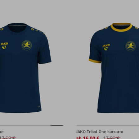
ne
JAKO Trikot One kurzarm
17,99 €
ab 16,00 €
17,99 €