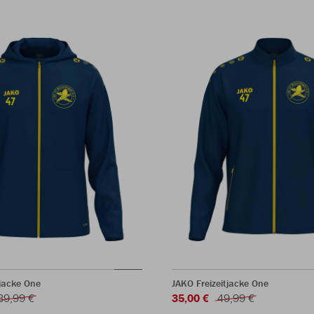
jacke One
JAKO Freizeitjacke One
39,99 €
35,00 €
49,99 €