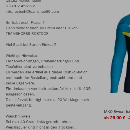
18182 Mönchhagen
038202 455122
info.rostock@teamshop89.com
Ihr habt noch Fragen?
Dann wendet euch an Steini oder Ole von
TEAMSHOP89 ROSTOCK.
Viel Spaß bei Eurem Einkauf!
Wichtige Hinweise:
Farbabweichungen, Preisänderungen und
Tippfehler sind vorbehalten.
Es werden alle Artikel aus dieser Clubkollektion
erst nach der Bestellung bedruckt und sind
keine Lagerware.
Ein Umtausch von bedruckten Artikeln ist lt. AGB
ausgeschlossen.
Die Lieferzeit beträgt maximal 20 Werktage nach
Bestelleingang.
JAKO Sweat Ic
Waschhinweis:
ab 29,00 €
Bei max.40 Grad, links gedreht, ohne
Weichspüler und nicht in den Trockner.