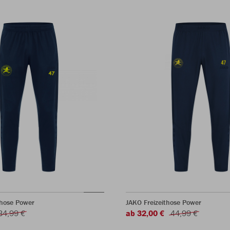
rhose Power
JAKO Freizeithose Power
34,99 €
ab 32,00 €
44,99 €