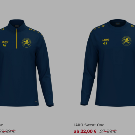
ne
JAKO Sweat One
29,99 €
ab 22,00 €
27,99 €