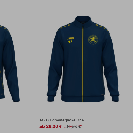
JAKO Polyesterjacke One
ab 26,00 €
34,99 €