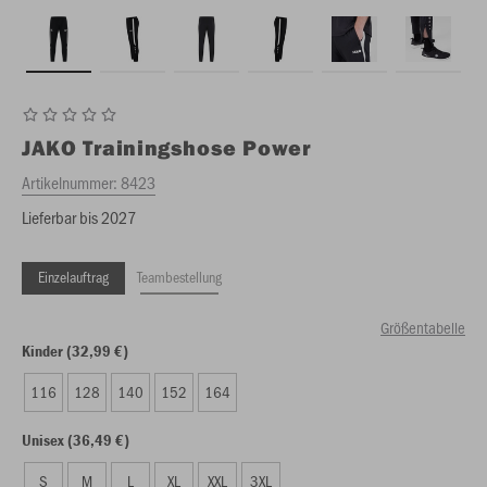
JAKO
Trainingshose Power
Artikelnummer:
8423
Lieferbar bis 2027
Einzelauftrag
Teambestellung
Größentabelle
Kinder (32,99 €)
116
128
140
152
164
Unisex (36,49 €)
S
M
L
XL
XXL
3XL