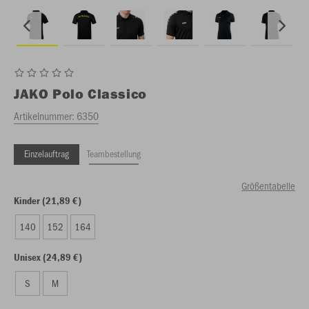
JAKO
Polo Classico
Artikelnummer:
6350
Einzelauftrag
Teambestellung
Größentabelle
Kinder (21,89 €)
140
152
164
Unisex (24,89 €)
S
M