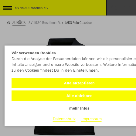
SV 1930 Rosellen e.V.
ZURÜCK
SV 1930 Rosellen e.V.
JAKO Polo Classico
Wir verwenden Cookies
Durch die Analyse der Besucherdaten können wir dir personalisierte
Inhalte anzeigen und unsere Website verbessern. Weitere Informati
zu den Cookies findest Du in den Einstellungen.
Alle akzeptieren
Alle ablehnen
mehr Infos
Datenschutz
Impressum