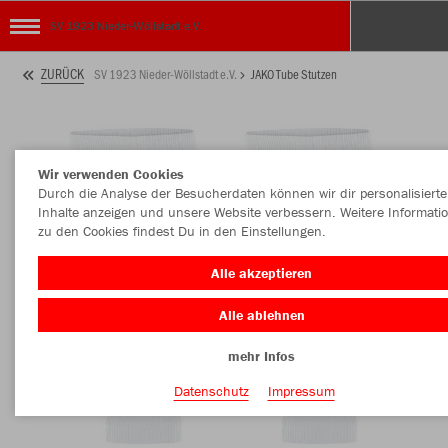
SV 1923 Nieder-Wöllstadt e.V.
ZURÜCK
SV 1923 Nieder-Wöllstadt e.V.
JAKO Tube Stutzen
Wir verwenden Cookies
Durch die Analyse der Besucherdaten können wir dir personalisierte
Inhalte anzeigen und unsere Website verbessern. Weitere Informati
zu den Cookies findest Du in den Einstellungen.
Alle akzeptieren
Alle ablehnen
mehr Infos
Datenschutz
Impressum