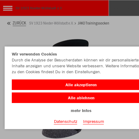
SV 1923 Nieder-Wöllstadt e.V.
ZURÜCK
SV 1923 Nieder-Wöllstadt e.V.
JAKO Trainingssocken
Wir verwenden Cookies
Durch die Analyse der Besucherdaten können wir dir personalisierte
Inhalte anzeigen und unsere Website verbessern. Weitere Informati
zu den Cookies findest Du in den Einstellungen.
Alle akzeptieren
Alle ablehnen
mehr Infos
Datenschutz
Impressum