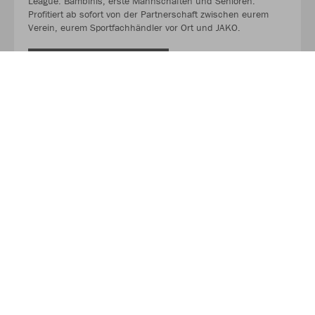
League. Bambinis, erste Mannschaften und Senioren.
Profitiert ab sofort von der Partnerschaft zwischen eurem
Verein, eurem Sportfachhändler vor Ort und JAKO.
MEHR LESEN
Über JAKO
Aus der Garage zum führenden Teamsport-Ausrüster. Die
Erfolgsgeschichte von JAKO beginnt 1989 und dauert bis
heute an. Seit der Gründung ist es das Ziel von JAKO, der
optimale Partner für alle Teams zu sein. In Deutschland,