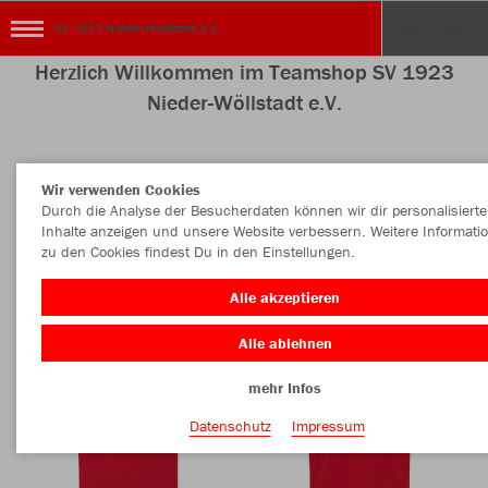
SV 1923 Nieder-Wöllstadt e.V.
Herzlich Willkommen im Teamshop SV 1923
Nieder-Wöllstadt e.V.
Wir verwenden Cookies
Nachhaltig
Farbe
Durch die Analyse der Besucherdaten können wir dir personalisierte
Inhalte anzeigen und unsere Website verbessern. Weitere Informati
zu den Cookies findest Du in den Einstellungen.
Alle akzeptieren
Alle ablehnen
mehr Infos
Datenschutz
Impressum