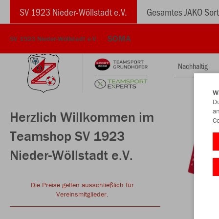
SV 1923 Nieder-Wöllstadt e.V.
Gesamtes JAKO Sort
SOMA
SV 1923 Nieder-Wöllstadt e.V.
Nachhaltig
W
Du
an
Herzlich Willkommen im
Co
Teamshop SV 1923
Nieder-Wöllstadt e.V.
Die Preise gelten ausschließlich für
Vereinsmitglieder.
____________________________________________