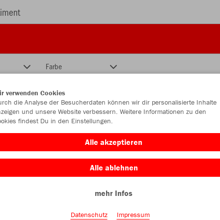
iment
Farbe
ir verwenden Cookies
rch die Analyse der Besucherdaten können wir dir personalisierte Inhalte
zeigen und unsere Website verbessern. Weitere Informationen zu den
okies findest Du in den Einstellungen.
Alle akzeptieren
Alle ablehnen
mehr Infos
Datenschutz
Impressum