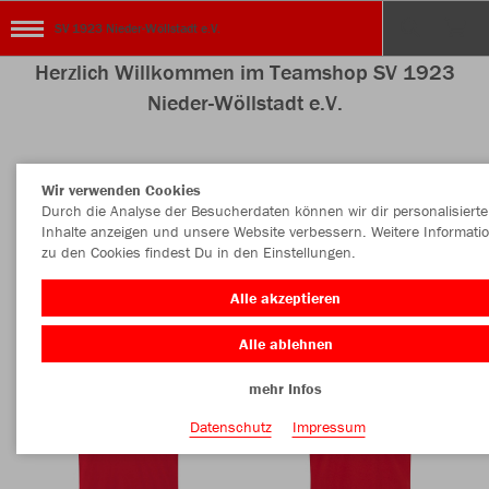
SV 1923 Nieder-Wöllstadt e.V.
Herzlich Willkommen im Teamshop SV 1923
Nieder-Wöllstadt e.V.
Wir verwenden Cookies
Nachhaltig
Farbe
Durch die Analyse der Besucherdaten können wir dir personalisierte
Inhalte anzeigen und unsere Website verbessern. Weitere Informati
zu den Cookies findest Du in den Einstellungen.
Alle akzeptieren
Alle ablehnen
mehr Infos
Datenschutz
Impressum