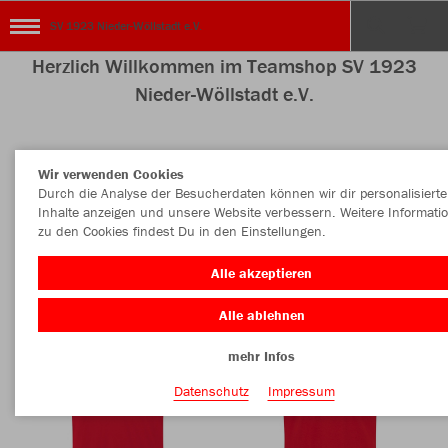
SV 1923 Nieder-Wöllstadt e.V.
Herzlich Willkommen im Teamshop SV 1923
Nieder-Wöllstadt e.V.
Wir verwenden Cookies
Nachhaltig
Farbe
Durch die Analyse der Besucherdaten können wir dir personalisierte
Inhalte anzeigen und unsere Website verbessern. Weitere Informati
zu den Cookies findest Du in den Einstellungen.
Alle akzeptieren
Alle ablehnen
mehr Infos
Datenschutz
Impressum