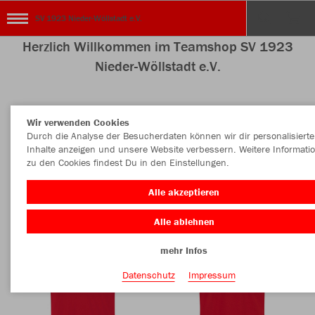
SV 1923 Nieder-Wöllstadt e.V.
Herzlich Willkommen im Teamshop SV 1923
Nieder-Wöllstadt e.V.
Wir verwenden Cookies
Nachhaltig
Farbe
Durch die Analyse der Besucherdaten können wir dir personalisierte
Inhalte anzeigen und unsere Website verbessern. Weitere Informati
zu den Cookies findest Du in den Einstellungen.
Alle akzeptieren
Alle ablehnen
mehr Infos
Datenschutz
Impressum