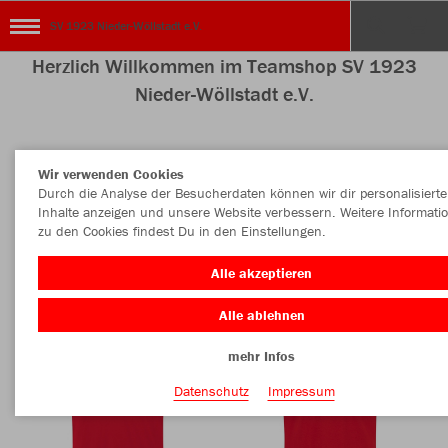
SV 1923 Nieder-Wöllstadt e.V.
Herzlich Willkommen im Teamshop SV 1923
Nieder-Wöllstadt e.V.
Wir verwenden Cookies
Nachhaltig
Farbe
Durch die Analyse der Besucherdaten können wir dir personalisierte
Inhalte anzeigen und unsere Website verbessern. Weitere Informati
zu den Cookies findest Du in den Einstellungen.
Alle akzeptieren
Alle ablehnen
mehr Infos
Datenschutz
Impressum