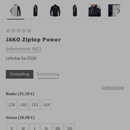
JAKO
Ziptop Power
Artikelnummer:
8623
Lieferbar bis 2026
Einzelauftrag
Teambestellung
Größentabelle
Kinder (35,50 €)
128
140
152
164
Unisex (38,00 €)
S
M
L
XL
XXL
3XL