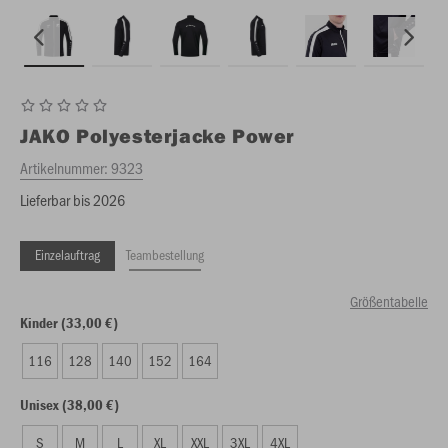
JAKO
Polyesterjacke Power
Artikelnummer:
9323
Lieferbar bis 2026
Einzelauftrag
Teambestellung
Größentabelle
Kinder (33,00 €)
116
128
140
152
164
Unisex (38,00 €)
S
M
L
XL
XXL
3XL
4XL