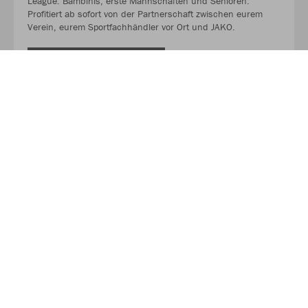
League. Bambinis, erste Mannschaften und Senioren.
Profitiert ab sofort von der Partnerschaft zwischen eurem
Verein, eurem Sportfachhändler vor Ort und JAKO.
MEHR LESEN
Über JAKO
Aus der Garage zum führenden Teamsport-Ausrüster. Die
Erfolgsgeschichte von JAKO beginnt 1989 und dauert bis
heute an. Seit der Gründung ist es das Ziel von JAKO, der
optimale Partner für alle Teams zu sein. In Deutschland,