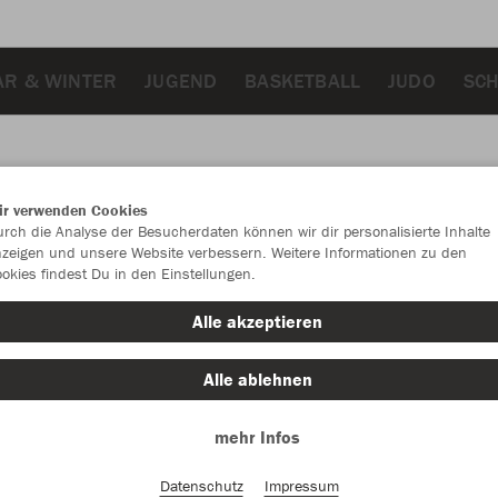
R & WINTER
JUGEND
BASKETBALL
JUDO
SC
ir verwenden Cookies
JAK
rch die Analyse der Besucherdaten können wir dir personalisierte Inhalte
zeigen und unsere Website verbessern. Weitere Informationen zu den
okies findest Du in den Einstellungen.
Alle akzeptieren
Einzelau
Alle ablehnen
mehr Infos
Kinder (10,
104
11
Datenschutz
Impressum