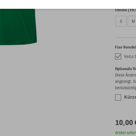
Unisex (10,
S
M
Fixe Verede
VerLo 
Optionale V
Diese Änder
angezeigt. S
berücksichti
Kürze
10,00 
Artikel sofo