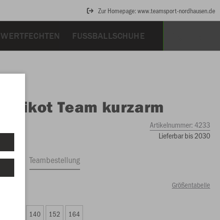
Zur Homepage: www.teamsport-nordhausen.de
HWERTFECHTEN
FUSSBALLSCHUHE
O
Trikot Team kurzarm
Artikelnummer:
4233
Lieferbar bis 2030
ftrag
Teambestellung
Größentabelle
00 €)
6
128
140
152
164