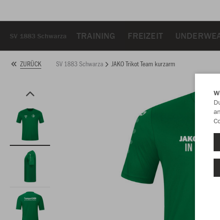
TRAINING
FREIZEIT
UNDERWEA
SV 1883 Schwarza
SV 1883 Schwarza
JAKO Trikot Team kurzarm
ZURÜCK
W
Du
an
Co