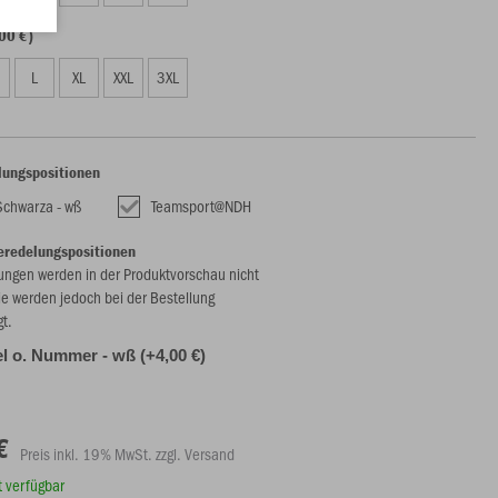
00 €)
L
XL
XXL
3XL
lungspositionen
Schwarza - wß
Teamsport@NDH
eredelungspositionen
ungen werden in der Produktvorschau nicht
ie werden jedoch bei der Bestellung
gt.
l o. Nummer - wß (+4,00 €)
€
Preis inkl. 19% MwSt. zzgl. Versand
rt verfügbar