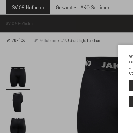
SV 09 Hofheim
Gesamtes JAKO Sortiment
SV 09 Hofheim
SV 09 Hofheim
JAKO Short Tight Function
ZURÜCK
W
Du
an
Co