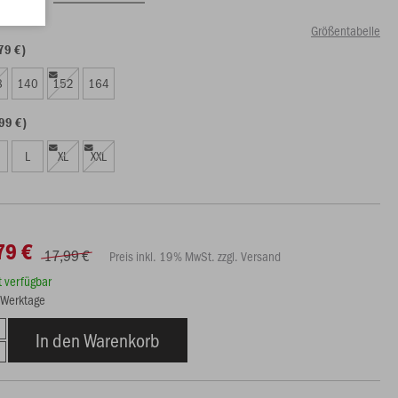
Größentabelle
79 €)
8
140
152
164
99 €)
L
XL
XXL
79 €
17,99 €
Preis inkl. 19% MwSt. zzgl. Versand
rt verfügbar
3 Werktage
In den Warenkorb