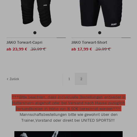
JAKO Torwart-Capri
JAKO Torwart-Short
ab 23,99 €
39,99 €
ab 17,99 €
29,99 €
Zurück
1
2
***Bitte beachten, dass individuelle Bestellungen entweder in
Hattersheim abgeholt oder bei Versand nach Hause zuzüglich
Versandkosten in Höhe von 8,50€ berechnet werden***
Mannschaftsbestellungen bitte wie gewohnt über den
Trainer,Vorstand oder direkt bei UNITED SPORTS!!!