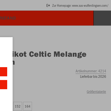
Zur Homepage: www.sus-wulferdingsen.com/
ORSTAND
O
Trikot Celtic Melange
zarm
Artikelnummer:
4214
Lieferbar bis 2026
Größentabelle
8
140
152
164