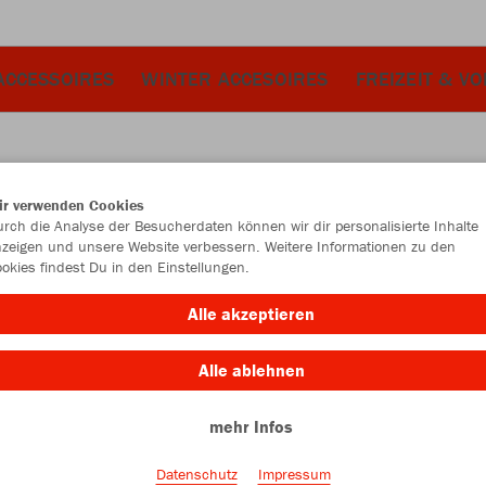
ACCESSOIRES
WINTER ACCESOIRES
FREIZEIT & V
ir verwenden Cookies
JAK
rch die Analyse der Besucherdaten können wir dir personalisierte Inhalte
zeigen und unsere Website verbessern. Weitere Informationen zu den
Kur
okies findest Du in den Einstellungen.
Alle akzeptieren
Alle ablehnen
Kinder
mehr Infos
116
12
Datenschutz
Impressum