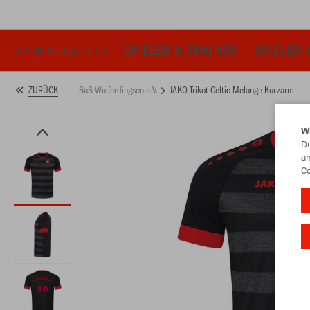
SPIELER & TRAINER
SPIELER 
SuS Wulferdingsen e.V.
SuS Wulferdingsen e.V.
JAKO Trikot Celtic Melange Kurzarm
ZURÜCK
W
Du
an
Co