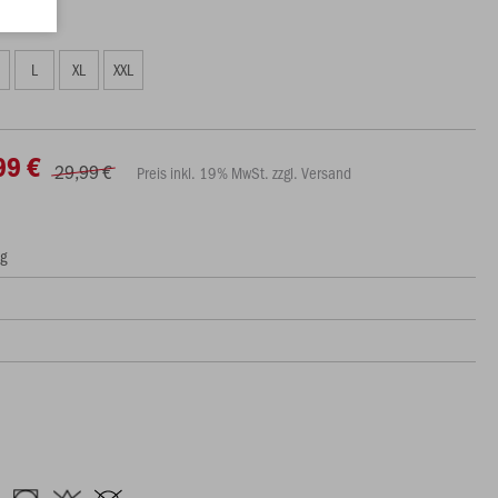
L
XL
XXL
99 €
29,99 €
Preis inkl. 19% MwSt. zzgl. Versand
ng