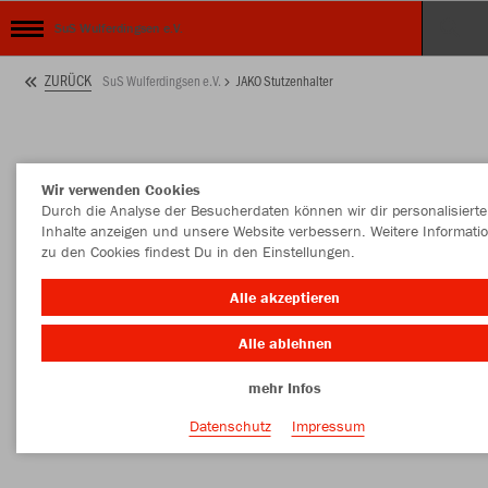
SuS Wulferdingsen e.V.
ZURÜCK
SuS Wulferdingsen e.V.
JAKO Stutzenhalter
Wir verwenden Cookies
Durch die Analyse der Besucherdaten können wir dir personalisierte
Inhalte anzeigen und unsere Website verbessern. Weitere Informati
zu den Cookies findest Du in den Einstellungen.
Alle akzeptieren
Alle ablehnen
mehr Infos
Datenschutz
Impressum