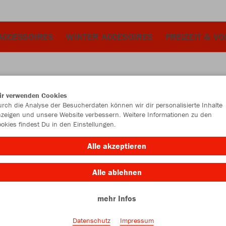
ACCESSOIRES
WINTER ACCESOIRES
FREIZEIT & V
ir verwenden Cookies
JAK
rch die Analyse der Besucherdaten können wir dir personalisierte Inhalte
zeigen und unsere Website verbessern. Weitere Informationen zu den
Clas
okies findest Du in den Einstellungen.
Alle akzeptieren
Alle ablehnen
Größe
mehr Infos
Bambini
Datenschutz
Impressum