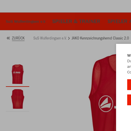
SPIELER & TRAINER
SPIELER 
SuS Wulferdingsen e.V.
SuS Wulferdingsen e.V.
JAKO Kennzeichnungshemd Classic 2.0
ZURÜCK
W
Du
an
Co