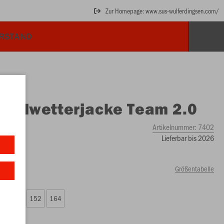
Zur Homepage: www.sus-wulferdingsen.com/
ORSTAND
O
Allwetterjacke Team 2.0
Artikelnummer:
7402
Lieferbar bis 2026
Größentabelle
8
140
152
164