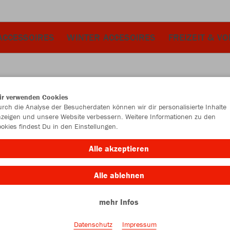
ACCESSOIRES
WINTER ACCESOIRES
FREIZEIT & V
ir verwenden Cookies
JAK
rch die Analyse der Besucherdaten können wir dir personalisierte Inhalte
zeigen und unsere Website verbessern. Weitere Informationen zu den
okies findest Du in den Einstellungen.
Alle akzeptieren
Alle ablehnen
Kinder
mehr Infos
116
12
Datenschutz
Impressum
Unisex