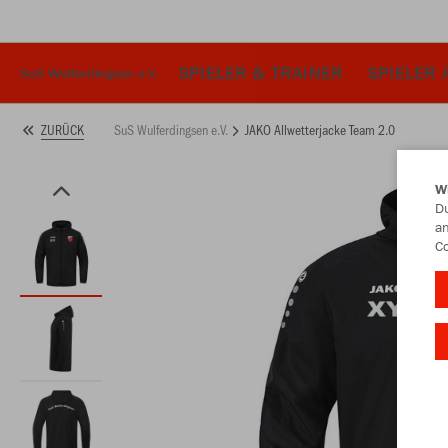
SPIELER & TRAINER
SPIELER 
SuS Wulferdingsen e.V.
SuS Wulferdingsen e.V.
JAKO Allwetterjacke Team 2.0
ZURÜCK
W
Du
an
Co