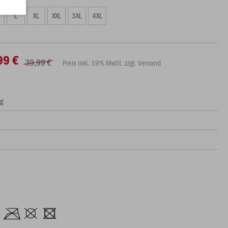
L
XL
XXL
3XL
4XL
99 €
39,99 €
Preis inkl. 19% MwSt. zzgl. Versand
ng