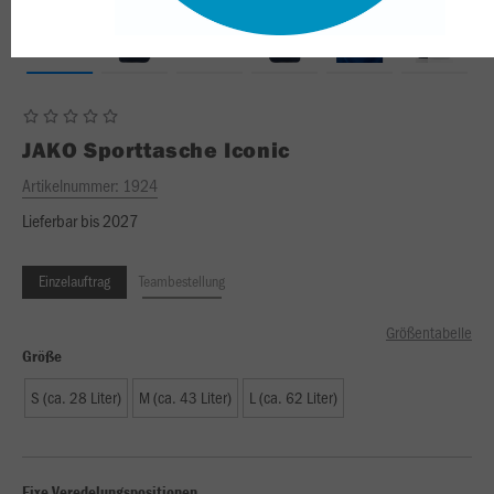
JAKO
Sporttasche Iconic
Artikelnummer:
1924
Lieferbar bis 2027
Einzelauftrag
Teambestellung
Größentabelle
Größe
S (ca. 28 Liter)
M (ca. 43 Liter)
L (ca. 62 Liter)
Fixe Veredelungspositionen