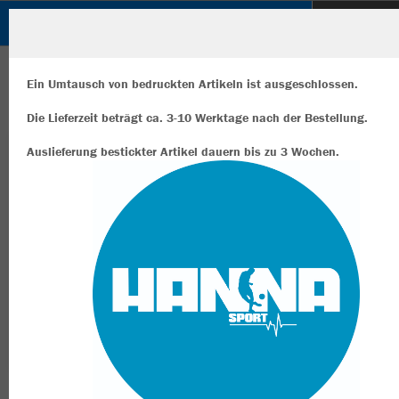
SuS 09 e.V. DINSLAKEN
ZURÜCK
SuS 09 e.V. DINSLAKEN
JAKO Sporttasche Iconic
Ein Umtausch von bedruckten Artikeln ist ausgeschlossen.
Die Lieferzeit beträgt ca. 3-10 Werktage nach der Bestellung.
Auslieferung bestickter Artikel dauern bis zu 3 Wochen.
Wir verwenden Cookies
Durch die Analyse der Besucherdaten können wir dir personalisierte
Inhalte anzeigen und unsere Website verbessern. Weitere Informati
zu den Cookies findest Du in den Einstellungen.
Alle akzeptieren
Alle ablehnen
mehr Infos
Datenschutz
Impressum