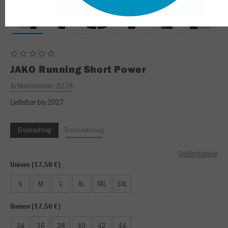
JAKO
Running Short Power
Artikelnummer:
6278
Lieferbar bis 2027
Einzelauftrag
Teambestellung
Größentabelle
Unisex (17,50 €)
S
M
L
XL
XXL
3XL
Damen (17,50 €)
34
36
38
40
42
44