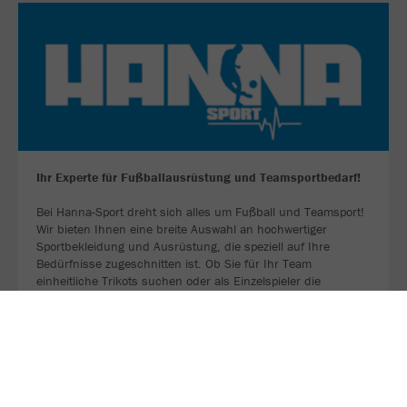
Ihr Experte für Fußballausrüstung und Teamsportbedarf!
Bei Hanna-Sport dreht sich alles um Fußball und Teamsport!
Wir bieten Ihnen eine breite Auswahl an hochwertiger
Sportbekleidung und Ausrüstung, die speziell auf Ihre
Bedürfnisse zugeschnitten ist. Ob Sie für Ihr Team
einheitliche Trikots suchen oder als Einzelspieler die
perfekten Fußballschuhe benötigen – bei uns sind Sie
richtig!
ZU UNSERER WEBSEITE