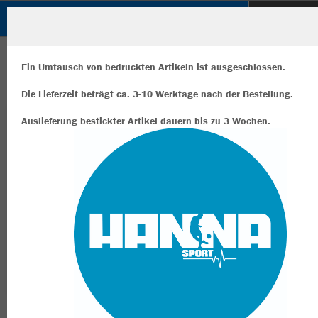
SuS 09 e.V. DINSLAKEN
ZURÜCK
SuS 09 e.V. DINSLAKEN
JAKO Running Short Power
Ein Umtausch von bedruckten Artikeln ist ausgeschlossen.
Die Lieferzeit beträgt ca. 3-10 Werktage nach der Bestellung.
Auslieferung bestickter Artikel dauern bis zu 3 Wochen.
Wir verwenden Cookies
Durch die Analyse der Besucherdaten können wir dir personalisierte
Inhalte anzeigen und unsere Website verbessern. Weitere Informati
zu den Cookies findest Du in den Einstellungen.
Alle akzeptieren
Alle ablehnen
mehr Infos
Datenschutz
Impressum