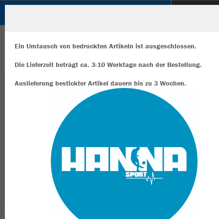
SuS 09 e.V. DINSLAKEN
ZURÜCK
SuS 09 e.V. DINSLAKEN
JAKO Fleecemütze
Ein Umtausch von bedruckten Artikeln ist ausgeschlossen.
Die Lieferzeit beträgt ca. 3-10 Werktage nach der Bestellung.
Auslieferung bestickter Artikel dauern bis zu 3 Wochen.
Wir verwenden Cookies
Durch die Analyse der Besucherdaten können wir dir personalisierte
Inhalte anzeigen und unsere Website verbessern. Weitere Informati
zu den Cookies findest Du in den Einstellungen.
Alle akzeptieren
Alle ablehnen
mehr Infos
Datenschutz
Impressum