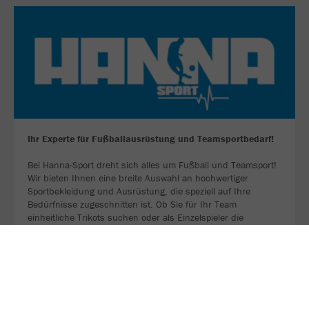
Ihr Experte für Fußballausrüstung und Teamsportbedarf!
Bei Hanna-Sport dreht sich alles um Fußball und Teamsport!
Wir bieten Ihnen eine breite Auswahl an hochwertiger
Sportbekleidung und Ausrüstung, die speziell auf Ihre
Bedürfnisse zugeschnitten ist. Ob Sie für Ihr Team
einheitliche Trikots suchen oder als Einzelspieler die
perfekten Fußballschuhe benötigen – bei uns sind Sie
richtig!
ZU UNSERER WEBSEITE