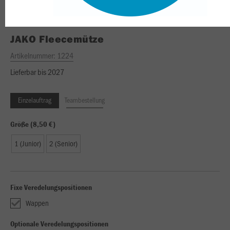
JAKO
Fleecemütze
Artikelnummer:
1224
Lieferbar bis 2027
Einzelauftrag
Teambestellung
Größe (8,50 €)
1 (Junior)
2 (Senior)
Fixe Veredelungspositionen
Wappen
Optionale Veredelungspositionen