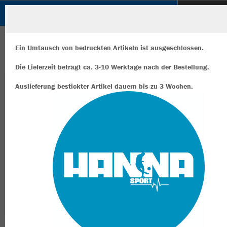
SuS 09 e.V. DINSLAKEN
ZURÜCK
SuS 09 e.V. DINSLAKEN
JAKO 2-in-1 Short Power
Ein Umtausch von bedruckten Artikeln ist ausgeschlossen.
Die Lieferzeit beträgt ca. 3-10 Werktage nach der Bestellung.
Auslieferung bestickter Artikel dauern bis zu 3 Wochen.
Wir verwenden Cookies
Durch die Analyse der Besucherdaten können wir dir personalisierte
Inhalte anzeigen und unsere Website verbessern. Weitere Informati
zu den Cookies findest Du in den Einstellungen.
Alle akzeptieren
Alle ablehnen
mehr Infos
Datenschutz
Impressum