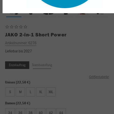
JAKO
2-in-1 Short Power
Artikelnummer:
6276
Lieferbar bis 2027
Einzelauftrag
Teambestellung
Größentabelle
Unisex (22,50 €)
S
M
L
XL
XXL
Damen (22,50 €)
34
36
38
40
42
44