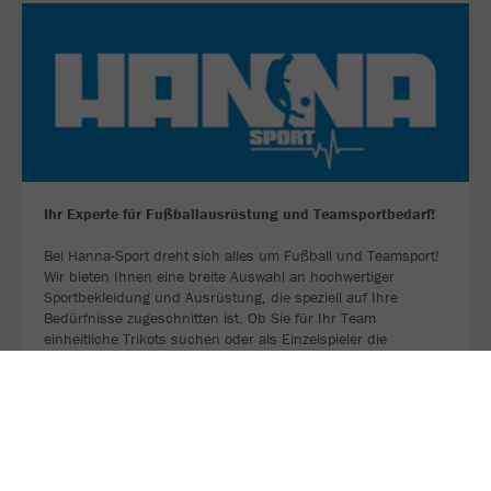
Ihr Experte für Fußballausrüstung und Teamsportbedarf!
Bei Hanna-Sport dreht sich alles um Fußball und Teamsport!
Wir bieten Ihnen eine breite Auswahl an hochwertiger
Sportbekleidung und Ausrüstung, die speziell auf Ihre
Bedürfnisse zugeschnitten ist. Ob Sie für Ihr Team
einheitliche Trikots suchen oder als Einzelspieler die
perfekten Fußballschuhe benötigen – bei uns sind Sie
richtig!
ZU UNSERER WEBSEITE