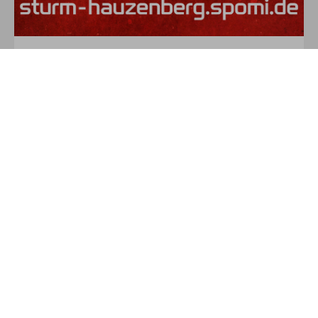
Jetzt ab zum neuen Teamshop!
sturm-hauzenberg.spomi.de
ZUM NEUEN SHOP
WE ARE TEAM
Dieser Teamshop ist ein Produkt von