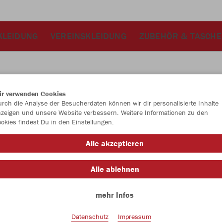
KLEIDUNG
VEREINSKLEIDUNG
ZUBEHÖR & TASCH
ir verwenden Cookies
JAK
rch die Analyse der Besucherdaten können wir dir personalisierte Inhalte
zeigen und unsere Website verbessern. Weitere Informationen zu den
Allr
okies findest Du in den Einstellungen.
mit Ripp
Alle akzeptieren
Alle ablehnen
mehr Infos
Kinder
128
Datenschutz
Impressum