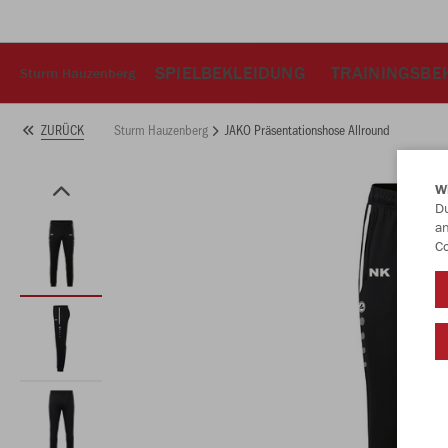
SPIELBEKLEIDUNG
TRAININGSBE
Sturm Hauzenberg
Sturm Hauzenberg
JAKO Präsentationshose Allround
ZURÜCK
W
Du
an
Co