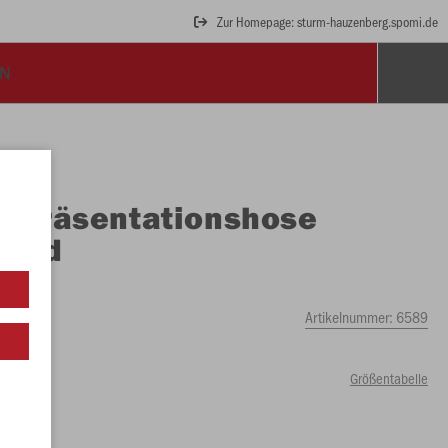
Zur Homepage: sturm-hauzenberg.spomi.de
EN
O
Präsentationshose
ound
Artikelnummer:
6589
Größentabelle