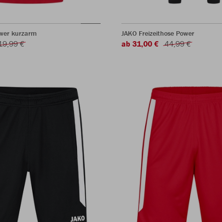
ower kurzarm
JAKO Freizeithose Power
19,99 €
ab 31,00 €
44,99 €