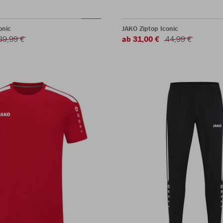
onic
JAKO Ziptop Iconic
39,99 €
ab 31,00 €
44,99 €