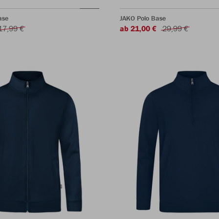
ase
JAKO Polo Base
17,99 €
ab 21,00 €
29,99 €