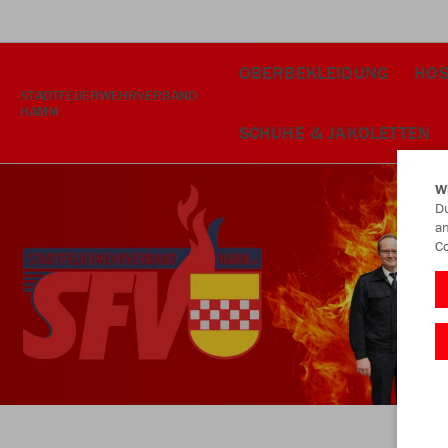
OBERBEKLEIDUNG
HOS
STADTFEUERWEHRVERBAND
HAMM
SCHUHE & JAKOLETTEN
W
Du
an
Co