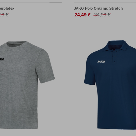
oubletex
JAKO Polo Organic Stretch
99 €
24,49 €
34,99 €