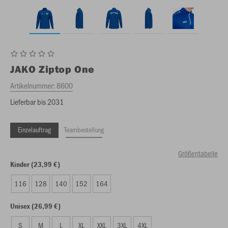
JAKO
Ziptop One
Artikelnummer:
8600
Lieferbar bis 2031
Einzelauftrag
Teambestellung
Größentabelle
Kinder (23,99 €)
116
128
140
152
164
Unisex (26,99 €)
S
M
L
XL
XXL
3XL
4XL