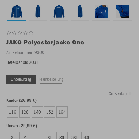
JAKO
Polyesterjacke One
Artikelnummer:
9300
Lieferbar bis 2031
Einzelauftrag
Teambestellung
Größentabelle
Kinder (26,99 €)
116
128
140
152
164
Unisex (29,99 €)
S
M
L
XL
XXL
3XL
4XL