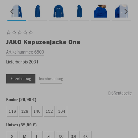
JAKO
Kapuzenjacke One
Artikelnummer:
6800
Lieferbar bis 2031
Einzelauftrag
Teambestellung
Größentabelle
Kinder (29,99 €)
116
128
140
152
164
Unisex (35,99 €)
S
M
L
XL
XXL
3XL
4XL