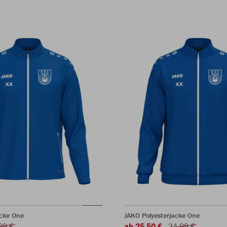
acke One
JAKO Polyesterjacke One
99 €
ab 25,50 €
34,99 €