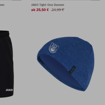
men
JAKO Tight One Damen
ab 25,50 €
34,99 €