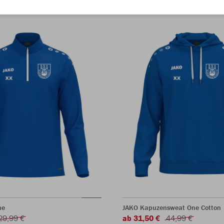
ne
JAKO Kapuzensweat One Cotton
29,99 €
ab 31,50 €
44,99 €