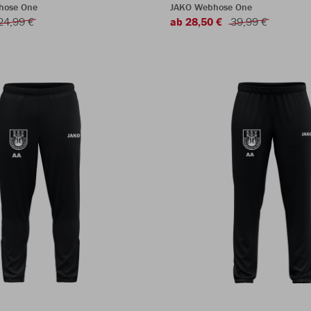
rhose One
JAKO Webhose One
24,99 €
ab 28,50 €
39,99 €