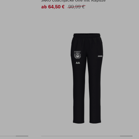
JAKO Coachjacke One mit Kapuze
ab 64,50 €
99,99 €