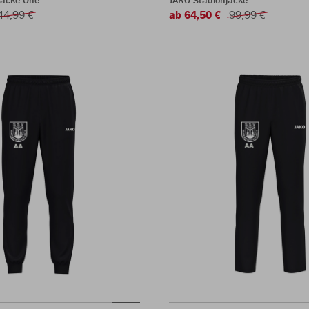
jacke One
JAKO Stadionjacke
44,99 €
ab 64,50 €
99,99 €