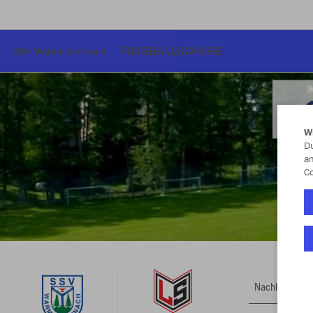
FUSSBALLSCHUHE
SSV Warmensteinach
W
Du
an
Co
Nachhaltig