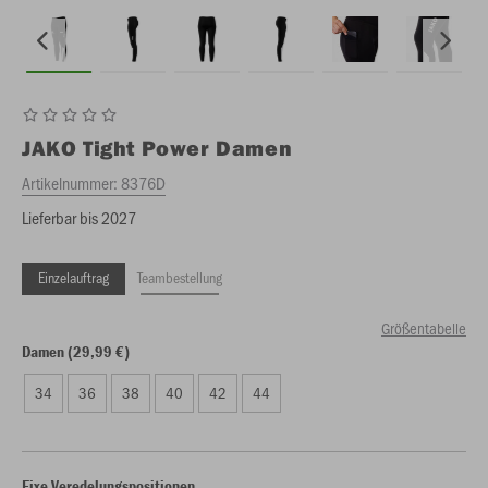
JAKO
Tight Power Damen
Artikelnummer:
8376D
Lieferbar bis 2027
Einzelauftrag
Teambestellung
Größentabelle
Damen (29,99 €)
34
36
38
40
42
44
Fixe Veredelungspositionen