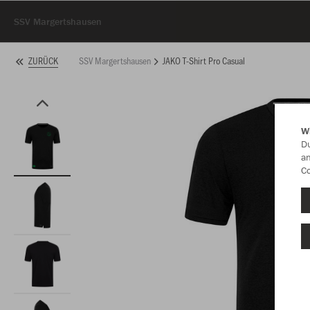
SSV Margertshausen
SSV Margertshausen
JAKO T-Shirt Pro Casual
ZURÜCK
W
Du
an
Co