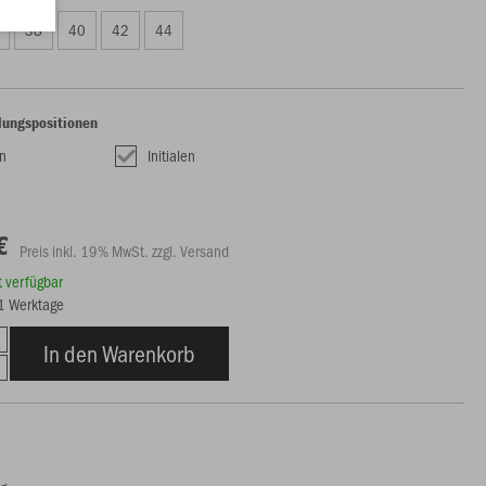
38
40
42
44
lungspositionen
n
Initialen
€
Preis inkl. 19% MwSt. zzgl. Versand
rt verfügbar
21 Werktage
In den Warenkorb