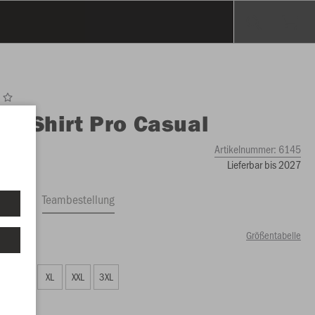
O
T-Shirt Pro Casual
Artikelnummer:
6145
Lieferbar bis 2027
ftrag
Teambestellung
Größentabelle
00 €)
L
XL
XXL
3XL
00 €)