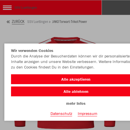
SSV Luettingen
ZURÜCK
SSV Luettingen
JAKO Torwart-Trikot Power
Wir verwenden Cookies
Durch die Analyse der Besucherdaten können wir dir personalisierte
Inhalte anzeigen und unsere Website verbessern. Weitere Informati
zu den Cookies findest Du in den Einstellungen.
Alle akzeptieren
Alle ablehnen
mehr Infos
Datenschutz
Impressum