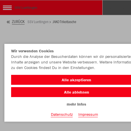
SSV Luettingen
ZURÜCK
SSV Luettingen
JAKO Trikottasche
Wir verwenden Cookies
Durch die Analyse der Besucherdaten können wir dir personalisierte
Inhalte anzeigen und unsere Website verbessern. Weitere Informati
zu den Cookies findest Du in den Einstellungen.
Alle akzeptieren
Alle ablehnen
mehr Infos
Datenschutz
Impressum