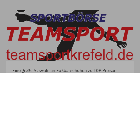
Eine große Auswahl an Fußballschuhen zu TOP Preisen
findest du auf unserer Homepage
EINE GROSSE AUSWAHL AN FUSSBALLSCHUHEN ZU
TOP PREISEN FINDEST DU AUF UNSERER HO
MEPAGE