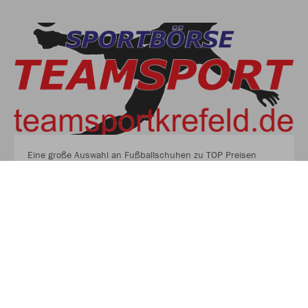
Eine große Auswahl an Fußballschuhen zu TOP Preisen
findest du auf unserer Homepage
EINE GROSSE AUSWAHL AN FUSSBALLSCHUHEN ZU
TOP PREISEN FINDEST DU AUF UNSERER HO
MEPAGE