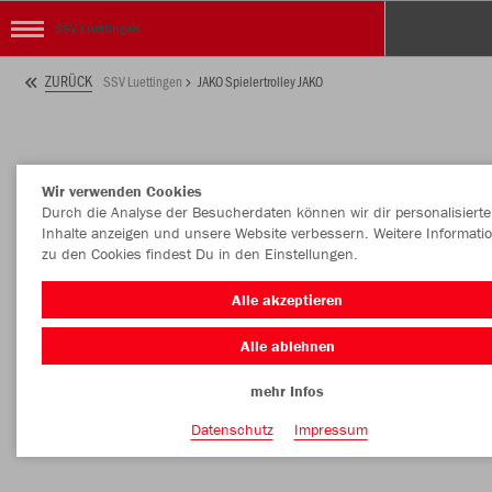
SSV Luettingen
ZURÜCK
SSV Luettingen
JAKO Spielertrolley JAKO
Wir verwenden Cookies
Durch die Analyse der Besucherdaten können wir dir personalisierte
Inhalte anzeigen und unsere Website verbessern. Weitere Informati
zu den Cookies findest Du in den Einstellungen.
Alle akzeptieren
Alle ablehnen
mehr Infos
Datenschutz
Impressum