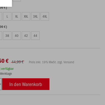
00 €)
L
XL
XXL
3XL
4XL
00 €)
38
40
42
44
50 €
44,99 €
Preis inkl. 19% MwSt. zzgl. Versand
rt verfügbar
3 Werktage
In den Warenkorb