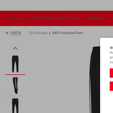
FÜR DIE KALTEN TAGE
ZUBEHÖR
SSV Luettingen
SSV Luettingen
JAKO Freizeithose Power
ZURÜCK
W
Du
an
Co