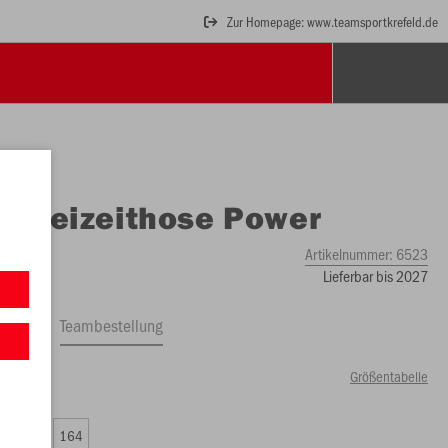
Zur Homepage: www.teamsportkrefeld.de
O
Freizeithose Power
Artikelnummer:
6523
Lieferbar bis 2027
ftrag
Teambestellung
Größentabelle
50 €)
0
152
164