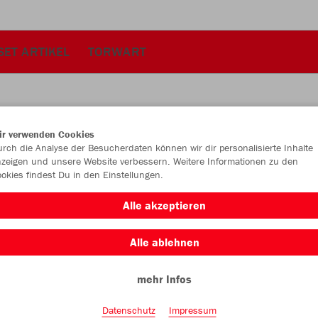
SET ARTIKEL
TORWART
ir verwenden Cookies
JAK
rch die Analyse der Besucherdaten können wir dir personalisierte Inhalte
zeigen und unsere Website verbessern. Weitere Informationen zu den
okies findest Du in den Einstellungen.
Alle akzeptieren
Einzelau
Alle ablehnen
mehr Infos
Kinder (22,
128
14
Datenschutz
Impressum