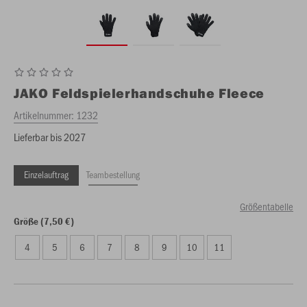
JAKO
Feldspielerhandschuhe Fleece
Artikelnummer:
1232
Lieferbar bis 2027
Einzelauftrag
Teambestellung
Größentabelle
Größe (7,50 €)
4
5
6
7
8
9
10
11