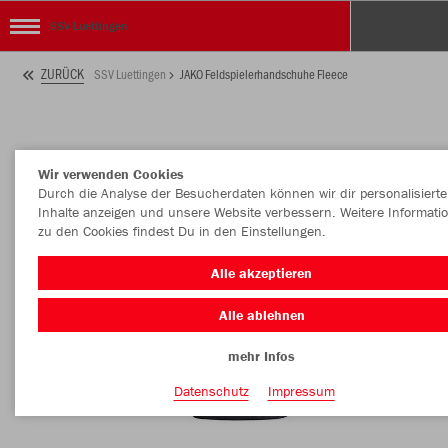
SSV Luettingen
ZURÜCK
SSV Luettingen
JAKO Feldspielerhandschuhe Fleece
Wir verwenden Cookies
Durch die Analyse der Besucherdaten können wir dir personalisierte
Inhalte anzeigen und unsere Website verbessern. Weitere Informati
zu den Cookies findest Du in den Einstellungen.
Alle akzeptieren
Alle ablehnen
mehr Infos
Datenschutz
Impressum