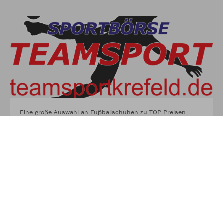
Eine große Auswahl an Fußballschuhen zu TOP Preisen
findest du auf unserer Homepage
EINE GROSSE AUSWAHL AN FUSSBALLSCHUHEN ZU
TOP PREISEN FINDEST DU AUF UNSERER HO
MEPAGE