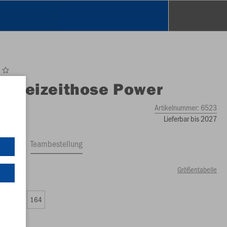
O
Freizeithose Power
Artikelnummer:
6523
Lieferbar bis 2027
ftrag
Teambestellung
Größentabelle
50 €)
0
152
164
00 €)