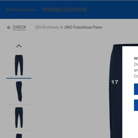
FUSSBALLSCHUHE
SSV Kirchhoven
SSV Kirchhoven
JAKO Freizeithose Power
ZURÜCK
W
Du
an
Co