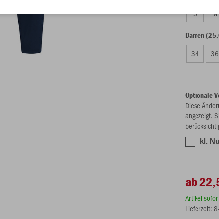
S
M
Damen (25,
34
36
Optionale V
Diese Änder
angezeigt. S
berücksichti
kl. N
ab 22,
Artikel sofo
Lieferzeit: 