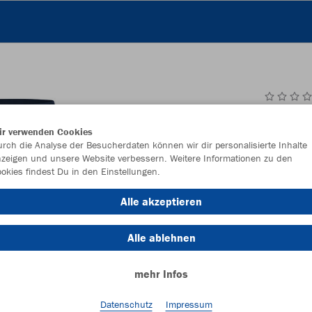
JAK
ir verwenden Cookies
rch die Analyse der Besucherdaten können wir dir personalisierte Inhalte
zeigen und unsere Website verbessern. Weitere Informationen zu den
okies findest Du in den Einstellungen.
Einzelau
Alle akzeptieren
Alle ablehnen
Kinder (22,
mehr Infos
128
14
Unisex (25,
Datenschutz
Impressum