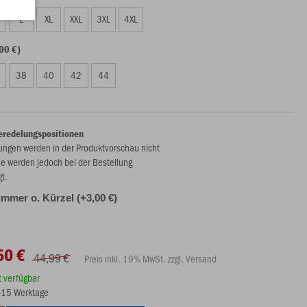
L
XL
XXL
3XL
4XL
00 €)
38
40
42
44
eredelungspositionen
ungen werden in der Produktvorschau nicht
ie werden jedoch bei der Bestellung
gt.
ummer o. Kürzel (+3,00 €)
50 €
44,99 €
Preis inkl. 19% MwSt. zzgl. Versand
rt verfügbar
8-15 Werktage