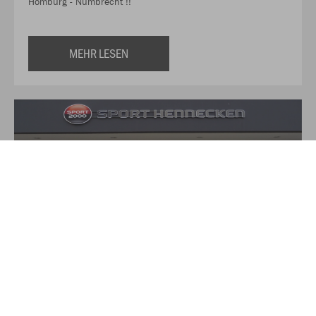
Homburg - Nümbrecht !!
MEHR LESEN
Über Sport Hennecken
Auf über 350qm finden Sie hier alles für Ihre Sport und
Freizeit-Aktivitäten. Das Verkaufsteam von Sport Hennecken,
zu dem neben Torsten und Heike Hennecken noch drei
weitere Angestellte gehören, versucht durch freundliche
kompetente Beratung dem Kunden bei modischen und