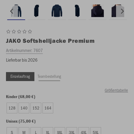
JAKO
Softshelljacke Premium
Artikelnummer:
7607
Lieferbar bis 2026
Einzelauftrag
Teambestellung
Größentabelle
Kinder (68,00 €)
128
140
152
164
Unisex (75,00 €)
S
M
L
XL
XXL
3XL
4XL
5XL