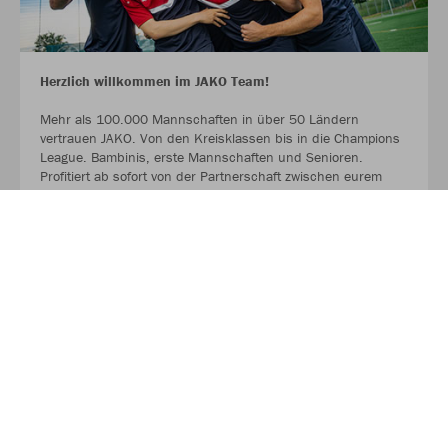
Herzlich willkommen im JAKO Team!
Mehr als 100.000 Mannschaften in über 50 Ländern
vertrauen JAKO. Von den Kreisklassen bis in die Champions
League. Bambinis, erste Mannschaften und Senioren.
Profitiert ab sofort von der Partnerschaft zwischen eurem
Verein, eurem Sportfachhändler vor Ort und JAKO.
MEHR LESEN