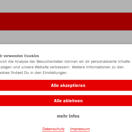
ir verwenden Cookies
JAK
rch die Analyse der Besucherdaten können wir dir personalisierte Inhalte
zeigen und unsere Website verbessern. Weitere Informationen zu den
okies findest Du in den Einstellungen.
chili rot
Alle akzeptieren
Alle ablehnen
mehr Infos
Einzelau
Datenschutz
Impressum