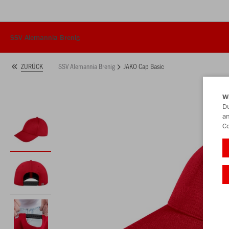
SSV Alemannia Brenig
SSV Alemannia Brenig
JAKO Cap Basic
ZURÜCK
W
Du
an
Co