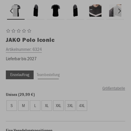
JAKO
Polo Iconic
Artikelnummer:
6324
Lieferbar bis 2027
Einzelauftrag
Teambestellung
Größentabelle
Unisex (29,99 €)
S
M
L
XL
XXL
3XL
4XL
Fixe Veredelungspositionen