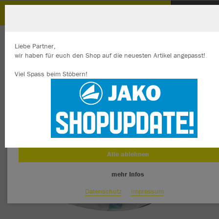
SpVgg Windischeschenbach
ZURÜCK
SpVgg Windischeschenbach
JAKO Spielball Flow
Liebe Partner,
wir haben für euch den Shop auf die neuesten Artikel angepasst!
Viel Spass beim Stöbern!
Wir verwenden Cookies
Durch die Analyse der Besucherdaten können wir dir personalisierte
Inhalte anzeigen und unsere Website verbessern. Weitere Informati
zu den Cookies findest Du in den Einstellungen.
Alle akzeptieren
Alle ablehnen
mehr Infos
Datenschutz
Impressum