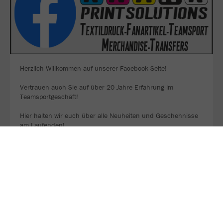
Herzlich Willkommen auf unserer Facebook Seite!
Vertrauen auch Sie auf über 20 Jahre Erfahrung im
Teamsportgeschäft!
Hier halten wir euch über alle Neuheiten und Geschehnisse
am Laufenden!
viel Spass....
KNANK PRINTSOLUTION FACEBOOK