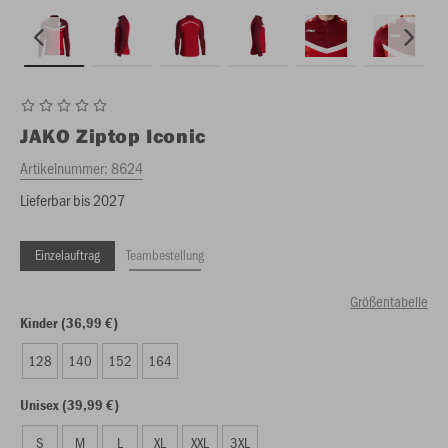
JAKO
Ziptop Iconic
Artikelnummer:
8624
Lieferbar bis 2027
Einzelauftrag
Teambestellung
Größentabelle
Kinder (36,99 €)
128
140
152
164
Unisex (39,99 €)
S
M
L
XL
XXL
3XL