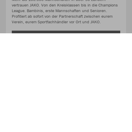
vertrauen JAKO. Von den Kreisklassen bis in die Champions
League. Bambinis, erste Mannschaften und Senioren.
Profitiert ab sofort von der Partnerschaft zwischen eurem
Verein, eurem Sportfachhändler vor Ort und JAKO.
KONTAKTIERT UNS AUCH GERNE AUF INSTAGRAM.
IN UNSEREN JAKO TEAM-SHOPS BIETEN WIR
EUCH EURE INDIVIDUELLE VEREINSKOLLEKTION
ZU DAUERHAFT REDUZIERTEN PREISEN AN. WIR
PRÄSENTIEREN EUCH TRIKOTS,
TRAININGSANZÜGE, SHIRTS, SWEATS UND DAS
RESTLICHE WICHTIGE