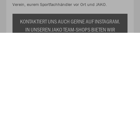
Verein, eurem Sportfachhändler vor Ort und JAKO.
KONTAKTIERT UNS AUCH GERNE AUF INSTAGRAM.
IN UNSEREN JAKO TEAM-SHOPS BIETEN WIR
EUCH EURE INDIVIDUELLE VEREINSKOLLEKTION
ZU DAUERHAFT REDUZIERTEN PREISEN AN. WIR
PRÄSENTIEREN EUCH TRIKOTS,
TRAININGSANZÜGE, SHIRTS, SWEATS UND DAS
RESTLICHE WICHTIGE